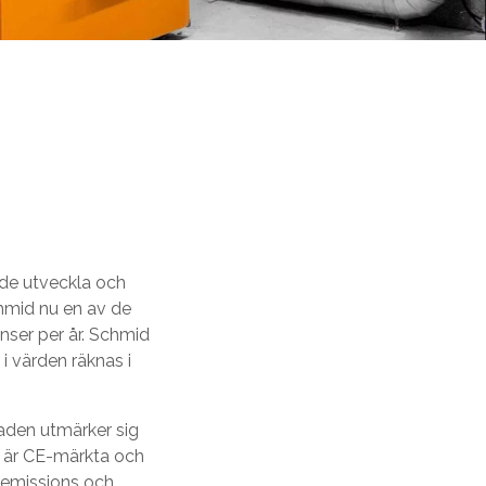
de utveckla och
chmid nu en av de
nser per år. Schmid
 i värden räknas i
naden utmärker sig
n är CE-märkta och
 emissions och