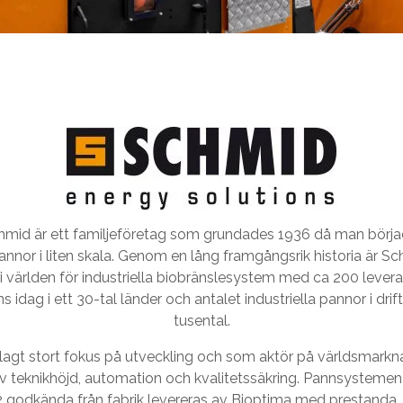
hmid är ett familjeföretag som grundades 1936 då man börja
nor i liten skala. Genom en lång framgångsrik historia är S
i världen för industriella biobränslesystem med ca 200 levera
s idag i ett 30-tal länder och antalet industriella pannor i drift
tusental.
 lagt stort fokus på utveckling och som aktör på världsmark
v teknikhöjd, automation och kvalitetssäkring. Pannsysteme
 godkända från fabrik levereras av Bioptima med prestanda,