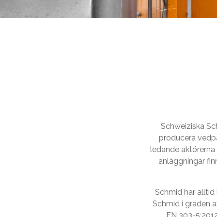
Schweiziska Sc
producera vedpan
ledande aktörerna 
anläggningar finn
Schmid har alltid
Schmid i graden a
EN 303-5:2012